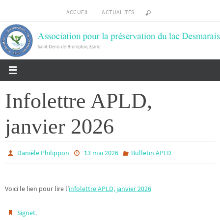
Passer
ACCUEIL
ACTUALITÉS
vers
le
contenu
Infolettre APLD,
janvier 2026
Danièle Philippon
13 mai 2026
Bulletin APLD
Voici le lien pour lire l’
infolettre APLD, janvier 2026
.
Signet