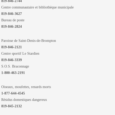
819-846-2744
Centre communautaire et bibliothèque municipale
819-846-3627
Bureau de poste
819-846-2824
Paroisse de Saint-Denis-de-Brompton
819-846-2121
Centre sportif Le Stardien
819-846-3339
S.O.S. Braconnage
1-800-463-2191
Oiseaux, moufettes, renards morts
1-877-644-4545
Résidus domestiques dangereux
819-845-2132